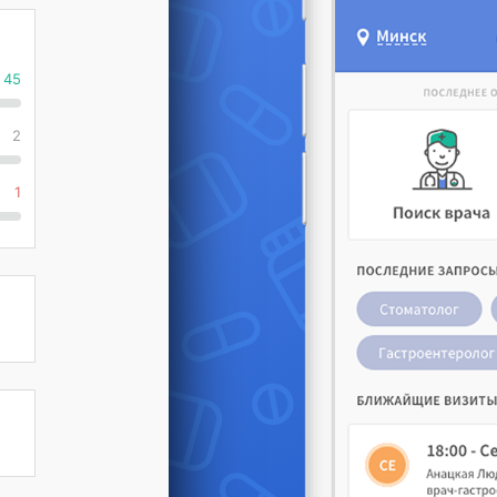
45
2
1