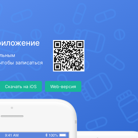
риложение
ильным
 чтобы записаться
Скачать на iOS
Web-версия