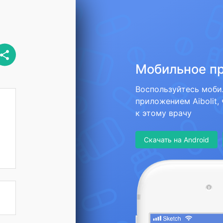
Мобильное п
Воспользуйтесь моб
приложением Aibolit,
к этому врачу
Скачать на Android