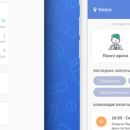
31
2
5