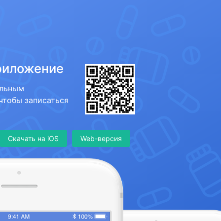
риложение
ильным
 чтобы записаться
Скачать на iOS
Web-версия