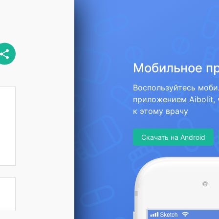
Мобильное п
Воспользуйтесь моб
приложением Aibolit,
к этому врачу
Скачать на Android