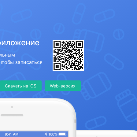
риложение
ильным
 чтобы записаться
Скачать на iOS
Web-версия