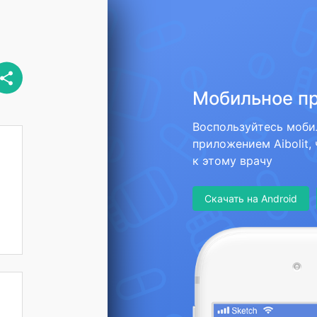
Мобильное п
Воспользуйтесь моб
приложением Aibolit,
к этому врачу
Скачать на Android