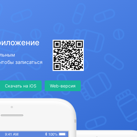
риложение
ильным
 чтобы записаться
Скачать на iOS
Web-версия