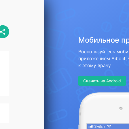
Мобильное п
Воспользуйтесь моб
приложением Aibolit,
к этому врачу
Скачать на Android