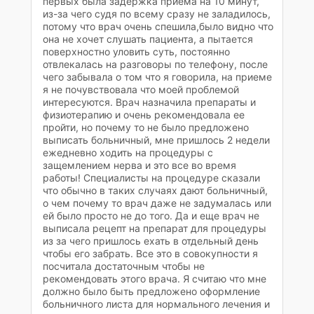
первых была задержка приема на 10 минут,
из-за чего судя по всему сразу не заладилось,
потому что врач очень спешила,было видно что
она не хочет слушать пациента, а пытается
поверхностно уловить суть, постоянно
отвлекалась на разговоры по телефону, после
чего забывала о том что я говорила, на приеме
я не почувствовала что моей проблемой
интересуются. Врач назначила препараты и
физиотерапию и очень рекомендовала ее
пройти, но почему то не было предложено
выписать больничный, мне пришлось 2 недели
ежедневно ходить на процедуры с
защемлением нерва и это все во время
работы! Специалисты на процедуре сказали
что обычно в таких случаях дают больничный,
о чем почему то врач даже не задумалась или
ей было просто не до того. Да и еще врач не
выписала рецепт на препарат для процедуры
из за чего пришлось ехать в отдельный день
чтобы его забрать. Все это в совокупности я
посчитала достаточным чтобы не
рекомендовать этого врача. Я считаю что мне
должно было быть предложено оформление
больничного листа для нормального лечения и