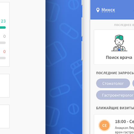
23
0
0