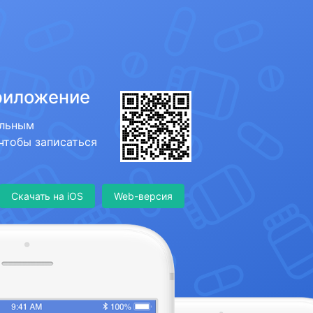
риложение
ильным
 чтобы записаться
Скачать на iOS
Web-версия