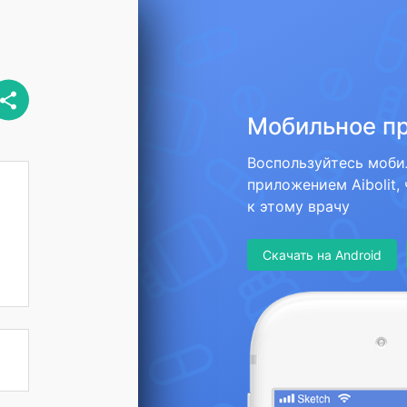
Мобильное п
Воспользуйтесь моб
приложением Aibolit,
к этому врачу
Скачать на Android