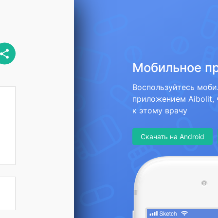
Мобильное п
Воспользуйтесь моб
приложением Aibolit,
к этому врачу
Скачать на Android