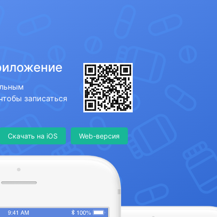
риложение
ильным
 чтобы записаться
Скачать на iOS
Web-версия