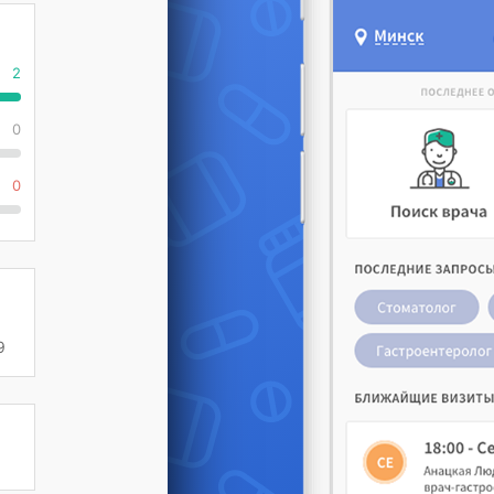
2
0
0
9