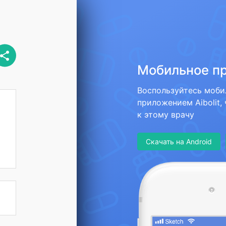
Мобильное п
Воспользуйтесь моб
приложением Aibolit,
к этому врачу
Скачать на Android