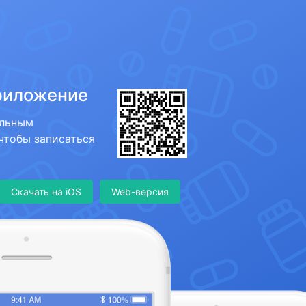
риложение
ильным
 чтобы записаться
Скачать на iOS
Web-версия