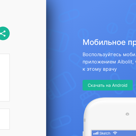
Мобильное п
Воспользуйтесь моб
приложением Aibolit,
к этому врачу
Скачать на Android