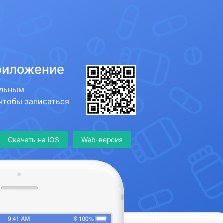
риложение
ильным
 чтобы записаться
Скачать на iOS
Web-версия