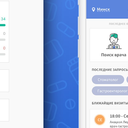
34
0
0