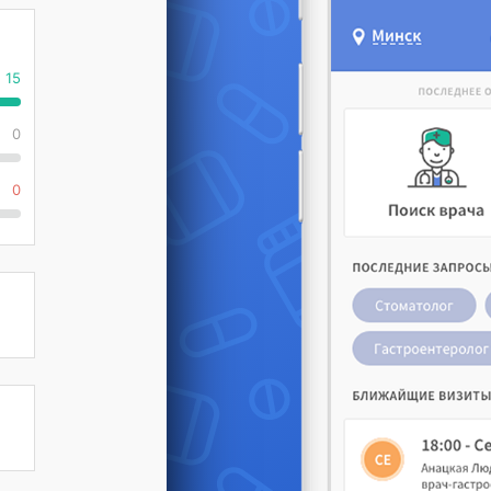
15
0
0