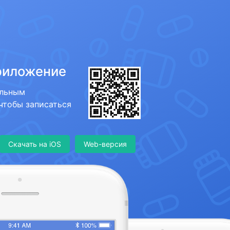
риложение
ильным
 чтобы записаться
Скачать на iOS
Web-версия