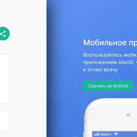
Мобильное п
Воспользуйтесь моб
приложением Aibolit,
к этому врачу
Скачать на Android