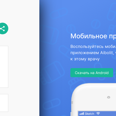
Мобильное п
Воспользуйтесь моб
приложением Aibolit,
к этому врачу
Скачать на Android