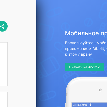
Мобильное п
Воспользуйтесь моб
приложением Aibolit,
к этому врачу
Скачать на Android