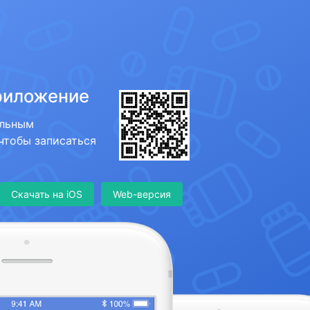
риложение
ильным
 чтобы записаться
Скачать на iOS
Web-версия