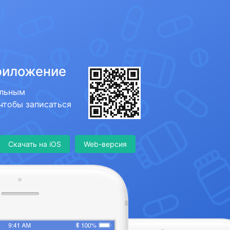
риложение
ильным
 чтобы записаться
Скачать на iOS
Web-версия