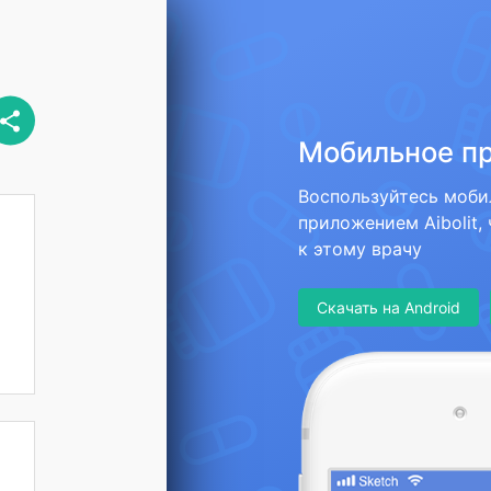
Мобильное п
Воспользуйтесь моб
приложением Aibolit,
к этому врачу
Скачать на Android