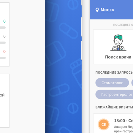
0
0
0
ой