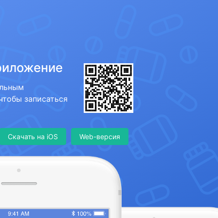
риложение
ильным
 чтобы записаться
Скачать на iOS
Web-версия