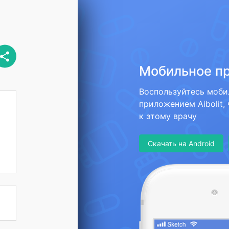
Мобильное п
Воспользуйтесь моб
приложением Aibolit,
к этому врачу
Скачать на Android