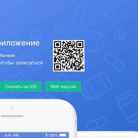
риложение
ильным
 чтобы записаться
Скачать на iOS
Web-версия