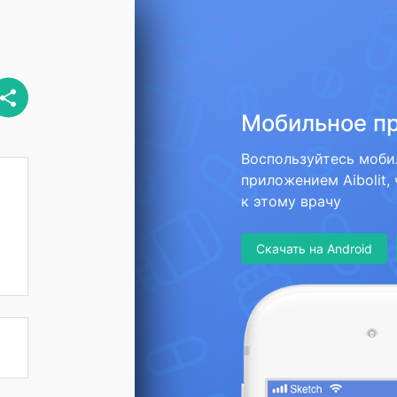
Мобильное п
Воспользуйтесь моб
приложением Aibolit,
к этому врачу
Скачать на Android