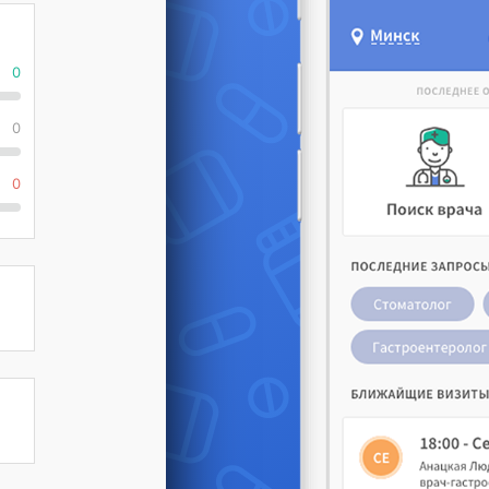
0
0
0