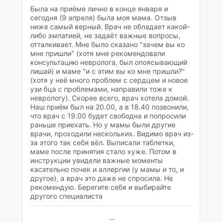
Была на приёме лично в конце января и
сегодня (9 апреля) была моя мама. Отзыв
ниже самый верный. Врач не обладает какой-
либо эмпатией, не задаёт важные вопросы,
отталкивает. Мне было сказано "зачем вы ко
мне пришли" (хотя мне рекомендовали
консультацию невролога, был опоясывающий
лишай) и маме "и с этим вы ко мне пришли?"
(хотя у неё много проблем с сердцем и новое
узи бца с проблемами, направили тоже к
неврологу). Скорее всего, врач хотела домой.
Наш приём был на 20.00, а в 18.40 позвонили,
что врач с 19.00 будет свободна и попросили
раньше приехать. Но у мамы были другие
врачи, проходили нескольких. Видимо врач из-
за этого так себя вёл. Выписали таблетки,
маме после принятия стало хуже. Потом в
инструкции увидели важные моменты
касательно почек и аллергии (у мамы и то, и
другое), а врач это даже не спросила. Не
рекомендую. Берегите себя и выбирайте
другого специалиста
...