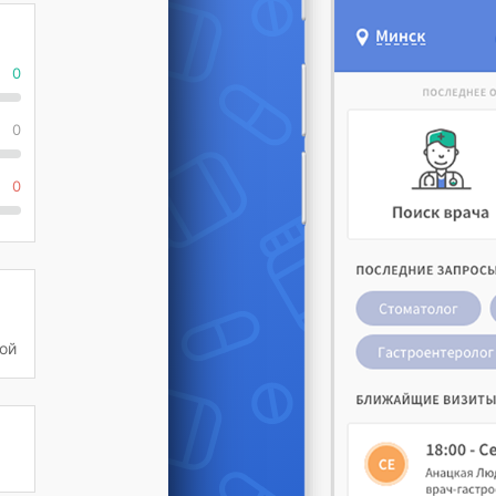
0
0
0
ой