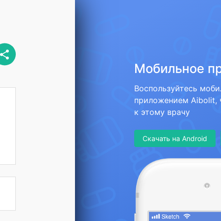
Мобильное п
Воспользуйтесь моб
приложением Aibolit,
к этому врачу
Скачать на Android