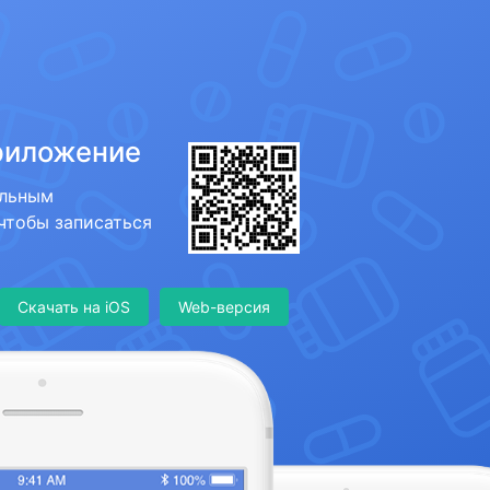
риложение
ильным
 чтобы записаться
Скачать на iOS
Web-версия