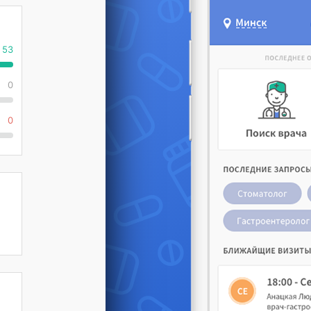
53
0
0