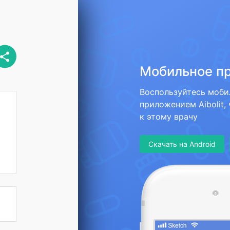
Мобильное п
Воспользуйтесь моб
приложением Aibolit,
к этому врачу
Скачать на Android