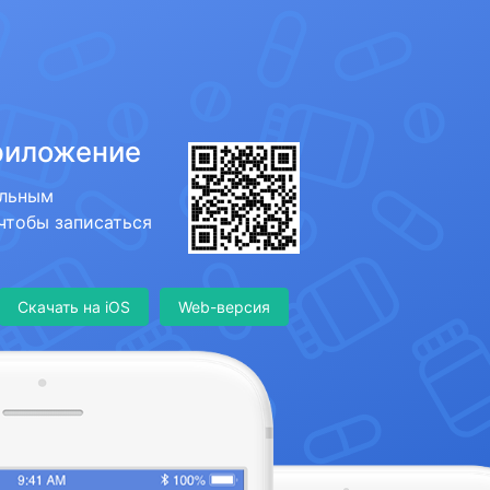
риложение
ильным
 чтобы записаться
Скачать на iOS
Web-версия