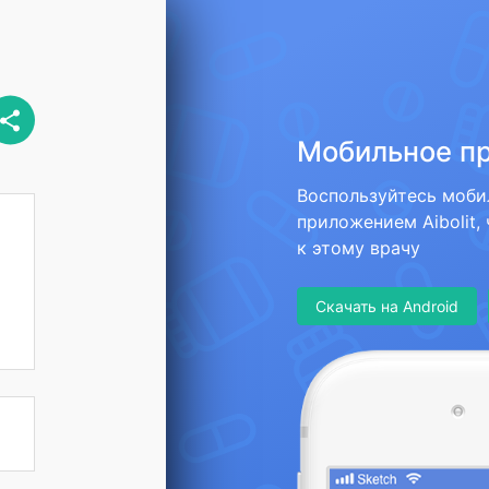
Мобильное п
Воспользуйтесь моб
приложением Aibolit,
к этому врачу
Скачать на Android