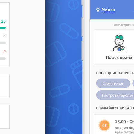
20
0
0