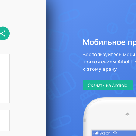
Мобильное п
Воспользуйтесь моб
приложением Aibolit,
к этому врачу
Скачать на Android