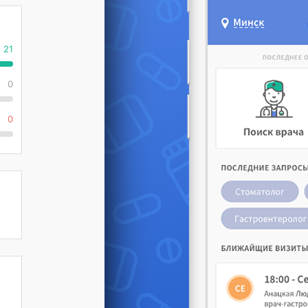
21
0
0