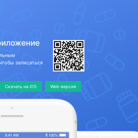
риложение
ильным
 чтобы записаться
Скачать на iOS
Web-версия