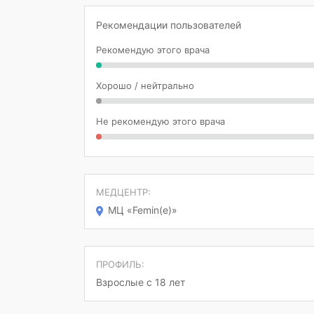
Рекомендации пользователей
Рекомендую этого врача
Хорошо / нейтрально
Не рекомендую этого врача
МЕДЦЕНТР:
МЦ «Femin(e)»
ПРОФИЛЬ:
Взрослые с 18 лет