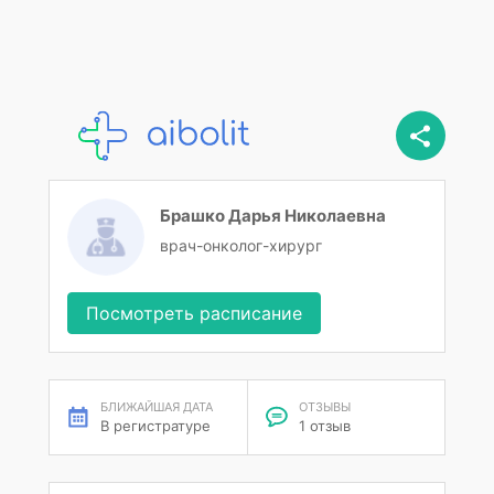
Брашко Дарья Николаевна
врач-онколог-хирург
Посмотреть расписание
БЛИЖАЙШАЯ ДАТА
ОТЗЫВЫ
В регистратуре
1 отзыв