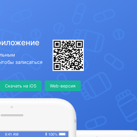
риложение
ильным
 чтобы записаться
Скачать на iOS
Web-версия