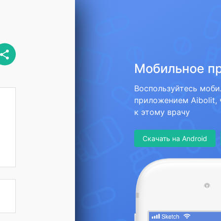
Мобильное п
Воспользуйтесь моб
приложением Aibolit,
к этому врачу
Скачать на Android