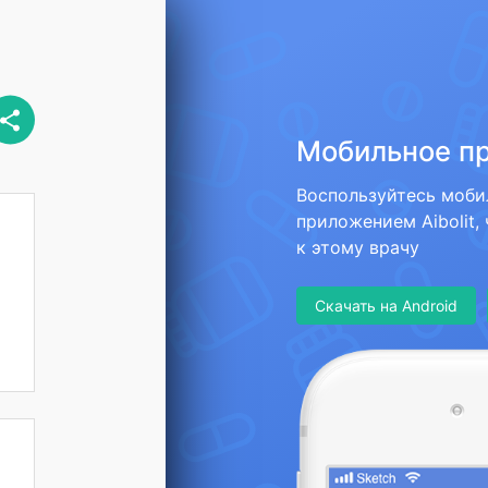
Мобильное п
Воспользуйтесь моб
приложением Aibolit,
к этому врачу
Скачать на Android