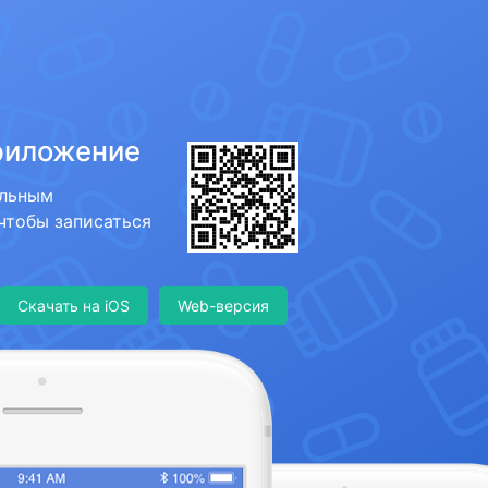
риложение
ильным
 чтобы записаться
Скачать на iOS
Web-версия