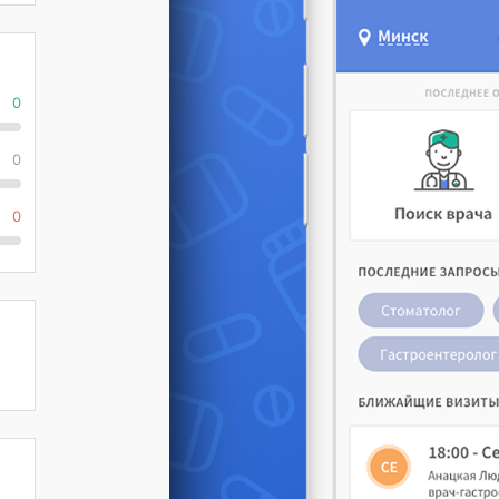
0
0
0