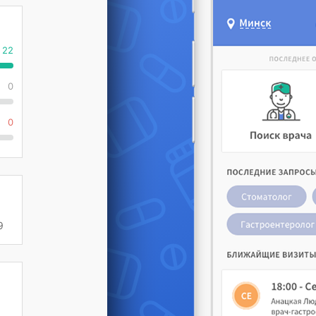
22
0
0
9