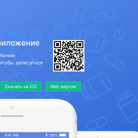
риложение
ильным
 чтобы записаться
Скачать на iOS
Web-версия