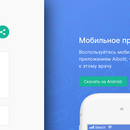
Мобильное п
Воспользуйтесь моб
приложением Aibolit,
к этому врачу
Скачать на Android