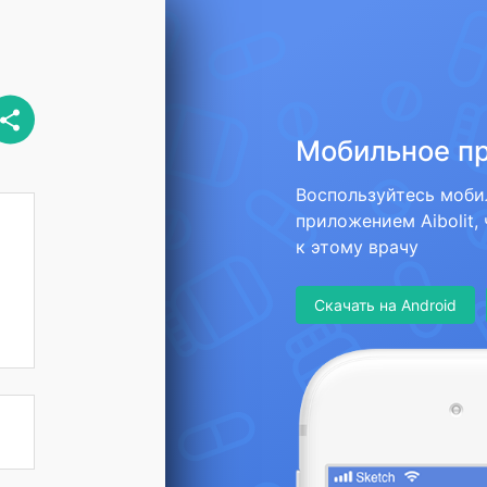
Мобильное п
Воспользуйтесь моб
приложением Aibolit,
к этому врачу
Скачать на Android