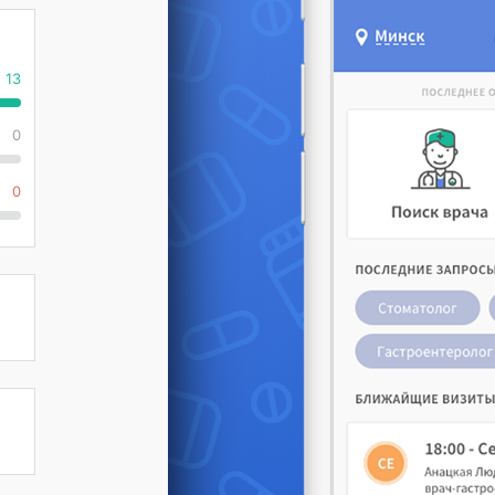
13
0
0