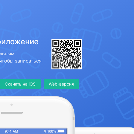
риложение
ильным
 чтобы записаться
Скачать на iOS
Web-версия