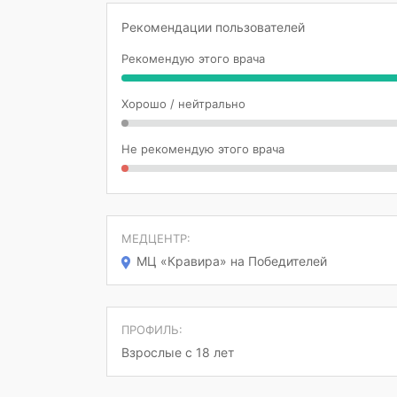
Рекомендации пользователей
Рекомендую этого врача
Хорошо / нейтрально
Не рекомендую этого врача
МЕДЦЕНТР:
МЦ «Кравира» на Победителей
ПРОФИЛЬ:
Взрослые с 18 лет