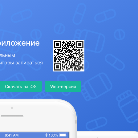
риложение
ильным
 чтобы записаться
Скачать на iOS
Web-версия