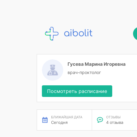
Гусева Марина Игоревна
врач-проктолог
Посмотреть расписание
БЛИЖАЙШАЯ ДАТА
ОТЗЫВЫ
Сегодня
4 отзыва