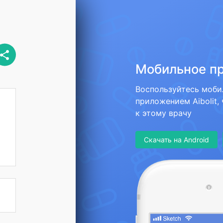
Мобильное п
Воспользуйтесь моб
приложением Aibolit,
к этому врачу
Скачать на Android