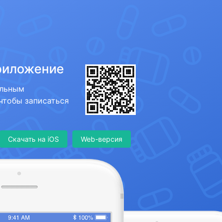
риложение
ильным
 чтобы записаться
Скачать на iOS
Web-версия