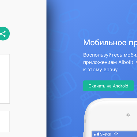
Мобильное п
Воспользуйтесь моб
приложением Aibolit,
к этому врачу
Скачать на Android