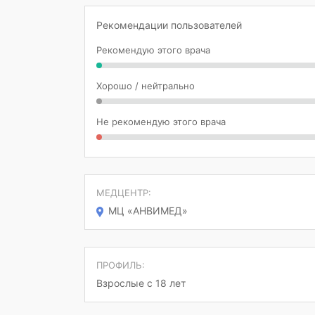
Рекомендации пользователей
Рекомендую этого врача
Хорошо / нейтрально
Не рекомендую этого врача
МЕДЦЕНТР:
МЦ «АНВИМЕД»
ПРОФИЛЬ:
Взрослые с 18 лет