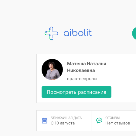
Матеша Наталья
Николаевна
врач-невролог
Посмотреть расписание
БЛИЖАЙШАЯ ДАТА
ОТЗЫВЫ
С 10 августа
Нет отзывов