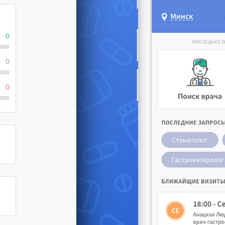
0
0
0