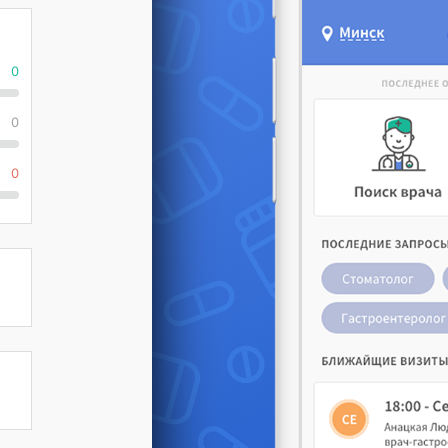
0
0
0