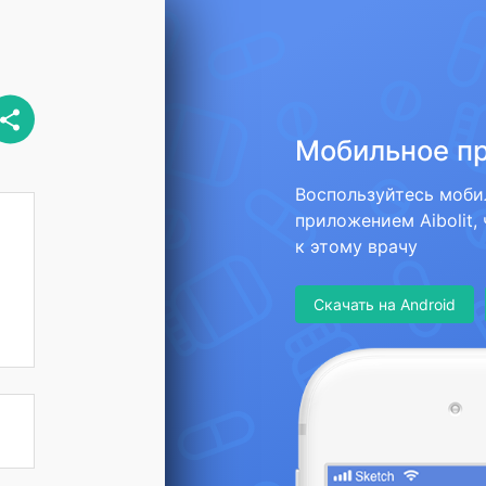
Мобильное п
Воспользуйтесь моб
приложением Aibolit,
к этому врачу
Скачать на Android