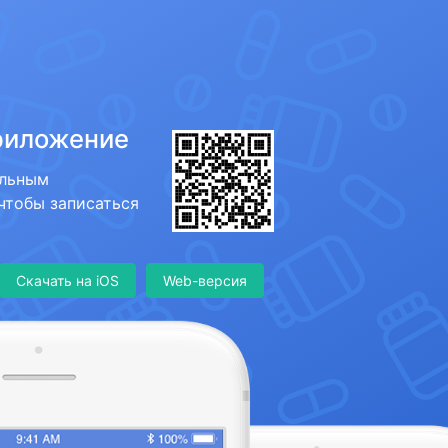
риложение
ильным
 чтобы записаться
Скачать на iOS
Web-версия