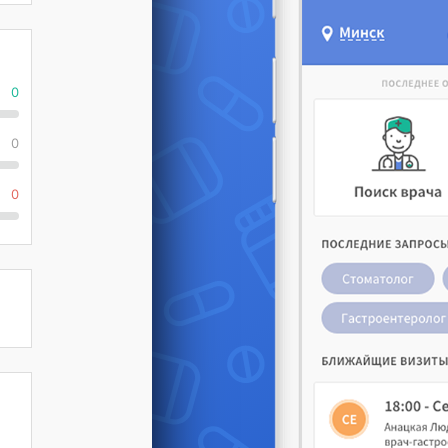
0
0
0