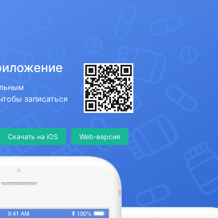
риложение
ильным
 чтобы записаться
Скачать на iOS
Web-версия