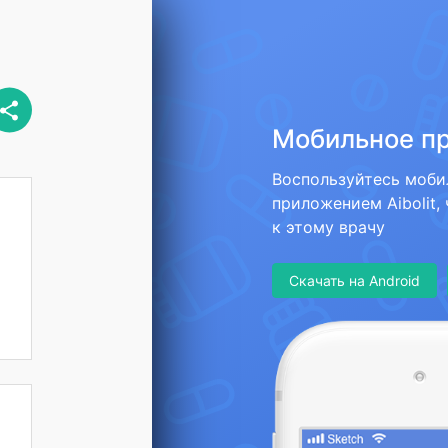
Мобильное п
Воспользуйтесь моб
приложением Aibolit,
к этому врачу
Скачать на Android