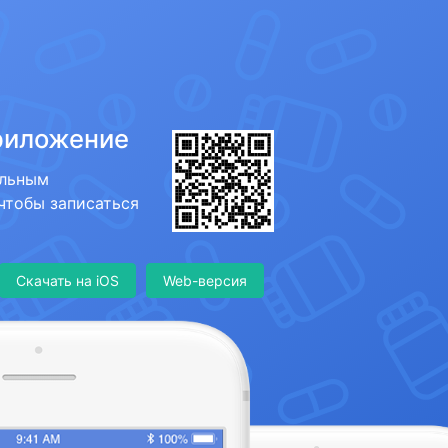
риложение
ильным
 чтобы записаться
Скачать на iOS
Web-версия