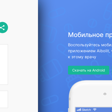
Мобильное п
Воспользуйтесь моб
приложением Aibolit,
к этому врачу
Скачать на Android