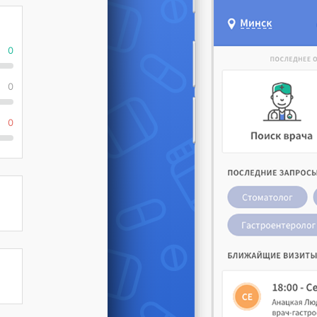
0
0
0