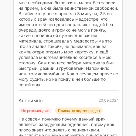
мне необходимо было взять мазок без записи
на приём, а она была единственной свободной.
В кабинете у неё я провела 3 минуты, 2.5 из
которых врач жаловалась медсестре, что
именно к ней сегодня направляют людей без
очереди, долго и громко не могла понять,
какие пробирки ей нужны для взятия
материала, спрашивала у медсестры «а это
что за анализ такой», не понимала, как на
компьютере открыть мою карточку, и ещё
успевала многозначительно коситься в мою
сторону. Сам процесс забора материала был
быстрый, резкий и грубоватый. Напомнило
чем-то мясокомбинат. Как о лечащем враче не
могу судить, но не пойду к ней больше по
своей воле.
Анонимно
20.09.2024
Не рекомендую
Прием не подтвержден
Не совсем понимаю почему данный врач
является заведующим отделения, потому как
плохо знает что делать с пациентками.
Выглядит на приёме неприятно, пишет кому-то