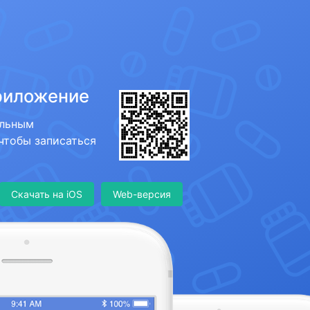
риложение
ильным
 чтобы записаться
Скачать на iOS
Web-версия