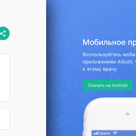
Мобильное п
Воспользуйтесь моб
приложением Aibolit,
к этому врачу
Скачать на Android