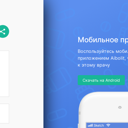
Мобильное п
Воспользуйтесь моб
приложением Aibolit,
к этому врачу
Скачать на Android