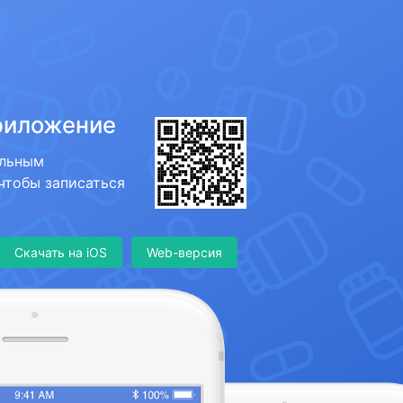
риложение
ильным
 чтобы записаться
Скачать на iOS
Web-версия