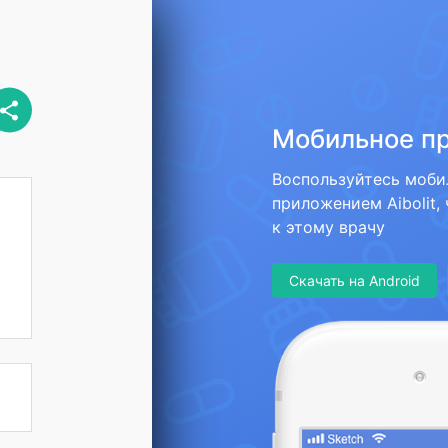
Мобильное п
Воспользуйтесь моб
приложением Aibolit,
к этому врачу
Скачать на Android