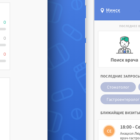
0
0
0