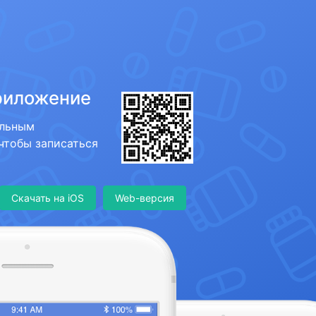
риложение
ильным
 чтобы записаться
Скачать на iOS
Web-версия