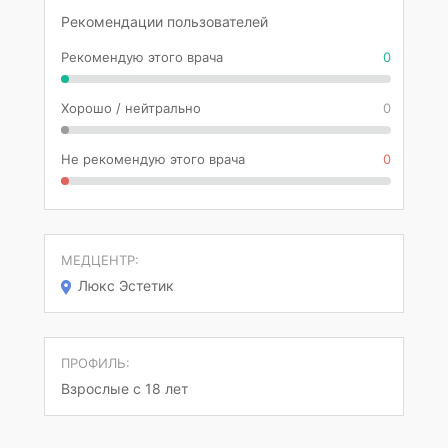
Рекомендации пользователей
Рекомендую этого врача
0
Хорошо / нейтрально
0
Не рекомендую этого врача
0
МЕДЦЕНТР:
Люкс Эстетик
ПРОФИЛЬ:
Взрослые с 18 лет