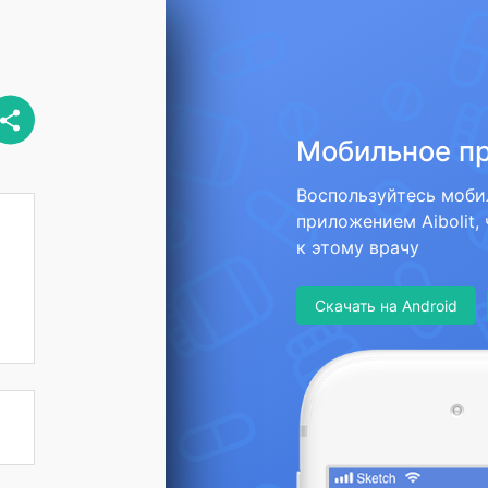
Мобильное п
Воспользуйтесь моб
приложением Aibolit,
к этому врачу
Скачать на Android