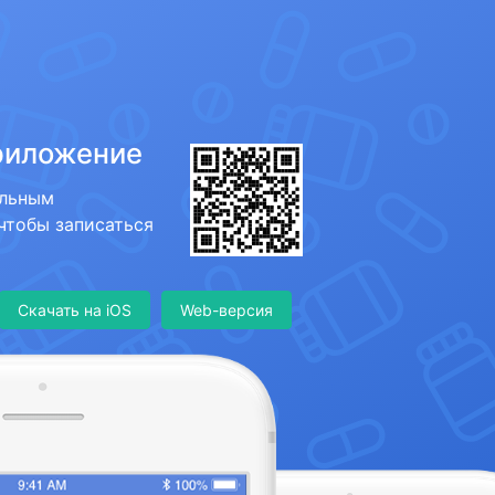
риложение
ильным
 чтобы записаться
Скачать на iOS
Web-версия