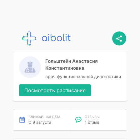
Гольштейн Анастасия
Константиновна
врач функциональной диагностики
Посмотреть расписание
БЛИЖАЙШАЯ ДАТА
ОТЗЫВЫ
С 9 августа
1 отзыв