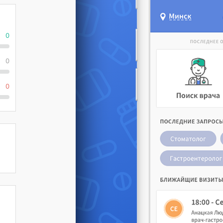
0
0
0