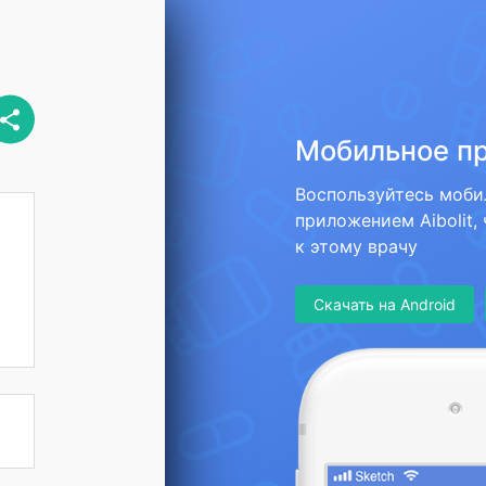
Мобильное п
Воспользуйтесь моб
приложением Aibolit,
к этому врачу
Скачать на Android