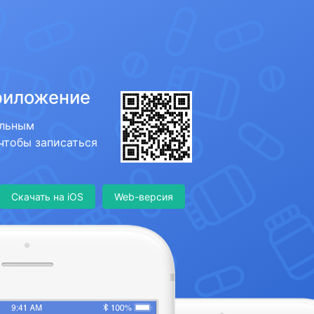
риложение
ильным
 чтобы записаться
Скачать на iOS
Web-версия