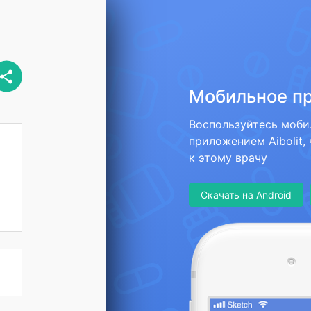
Мобильное п
Воспользуйтесь моб
приложением Aibolit,
к этому врачу
Скачать на Android