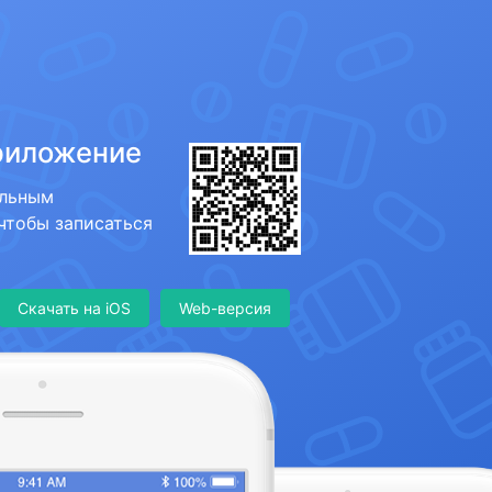
риложение
ильным
 чтобы записаться
Скачать на iOS
Web-версия