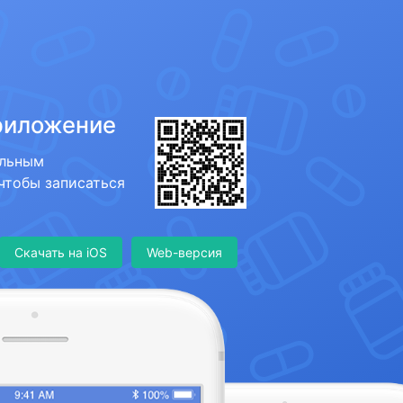
риложение
ильным
 чтобы записаться
Скачать на iOS
Web-версия